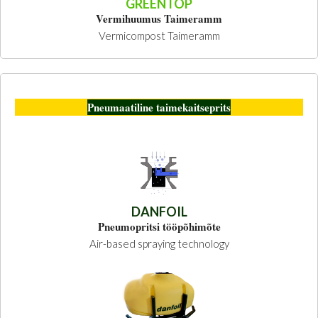
GREENTOP
Vermihuumus Taimeramm
Vermicompost Taimeramm
Pneumaatiline taimekaitseprits
DANFOIL
Pneumopritsi tööpõhimõte
Air-based spraying technology