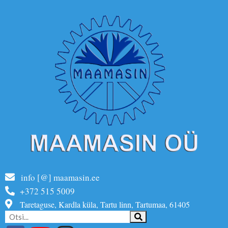
info [@] maamasin.ee
+372 515 5009
Taretaguse, Kardla küla, Tartu linn, Tartumaa, 61405