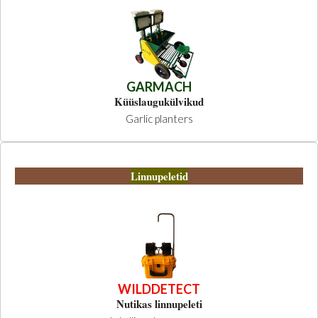
GARMACH
Küüslaugukülvikud
Garlic planters
Linnupeletid
WILDDETECT
Nutikas linnupeleti