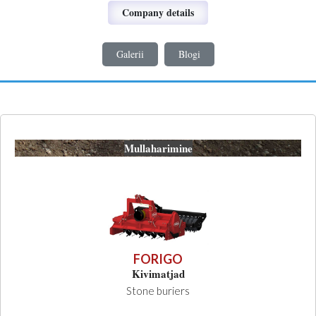
Company details
Galerii
Blogi
Mullaharimine
FORIGO
Kivimatjad
Stone buriers