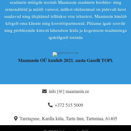
seadmete müügile teostab Maamasin seadmete hooldus- ning
remonditöid ja müüb varuosi, millest oluliseimad on pidevalt laost
saadavad ning ülejäänud tellitakse otse tehastest. Maamasin hindab
kõrgelt oma kliente ning koostööpartnereid. Püüame igale soovile
ning probleemile kiiresti lahenduse leida ja kogemuste-teadmistega
igakülgselt toetada
.
Maamasin OÜ kuulub 2021. aasta Gaselli TOPi
.
info [@] maamasin.ee
+372 515 5009
Taretaguse, Kardla küla, Tartu linn, Tartumaa, 61405