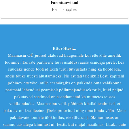
Farmitarvikud
Farm supplies
Ettevõttest...
Maamasin OÜ juured ulatuvad kaugemale kui ettevõtte ametlik
loomine. Tänaste partnerite huvi usaldusväärse esindaja järele, kes
suudaks nende tooteid Eesti turul tutvustada ning ka hooldada,
andis tõuke uuesti alustamiseks. Nii asutati täielikult Eesti kapitalil
põhinev ettevõte, mille eesmärgiks on pakkuda oma valdkonna
parimaid lahendusi peamiselt põllumajandussektorile, kuid paljud
pakutavad seadmed on asendamatud ka mitmetes teistes
valdkondades. Maamasina valik põhineb kindlal teadmisel, et
pakutav on kvaliteetne, järele proovitud ning oma hinda väärt. Meie
pakutavate toodete töökindlus, efektiivsus ja ökonoomsus on
saanud aastatega kinnitust nii Eestis kui mujal maailmas. Lisaks uute