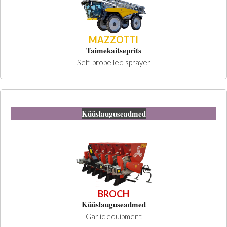
MAZZOTTI
Taimekaitseprits
Self-propelled sprayer
Küüslauguseadmed
BROCH
Küüslauguseadmed
Garlic equipment