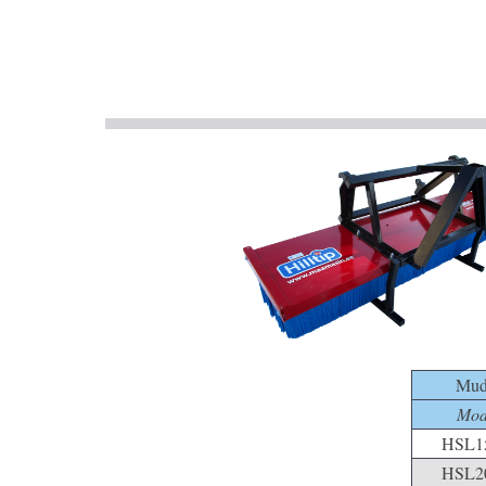
Mud
Mod
HSL1
HSL2