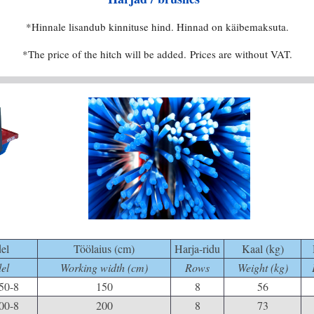
*Hinnale lisandub kinnituse hind. Hinnad on käibemaksuta.
*The price of the hitch will be added.
Prices are without VAT.
el
Töölaius (cm)
Harja-ridu
Kaal (kg)
el
Working width (cm)
Rows
Weight (kg)
50-8
150
8
56
00-8
200
8
73