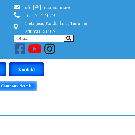
info [@] maamasin.ee
+372 515 5009
Taretaguse, Kardla küla, Tartu linn,
Tartumaa, 61405
Kontakt
Company details