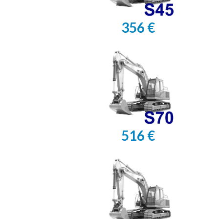
356 €
516 €