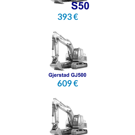
393 €
609 €