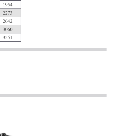
1954
2273
2642
3060
3551