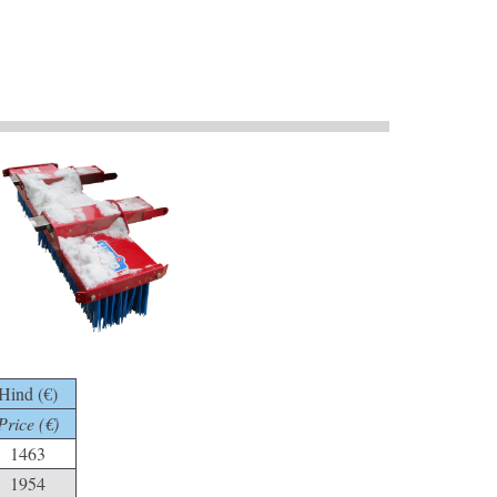
Hind (€)
Price (€)
1463
1954