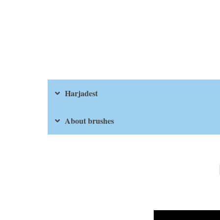
Harjadest
About brushes