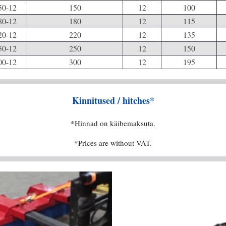
0-12
150
12
100
0-12
180
12
115
0-12
220
12
135
0-12
250
12
150
0-12
300
12
195
Kinnitused / hitches*
*Hinnad on käibemaksuta.
*
P
rices are without VAT.