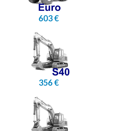
603 €
356 €