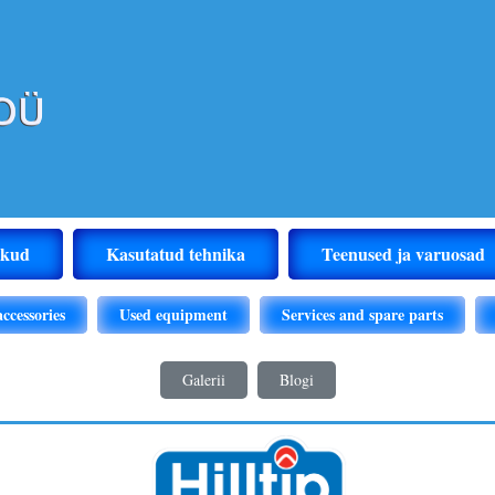
ikud
Kasutatud tehnika
Teenused ja varuosad
ccessories
Used equipment
Services and spare parts
Galerii
Blogi