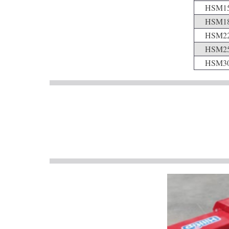
HSM15
HSM18
HSM22
HSM25
HSM30