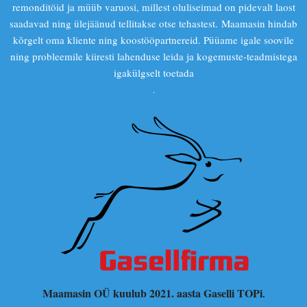
remonditöid ja müüb varuosi, millest oluliseimad on pidevalt laost
saadavad ning ülejäänud tellitakse otse tehastest. Maamasin hindab
kõrgelt oma kliente ning koostööpartnereid. Püüame igale soovile
ning probleemile kiiresti lahenduse leida ja kogemuste-teadmistega
igakülgselt toetada
.
Maamasin OÜ kuulub 2021. aasta Gaselli TOPi
.