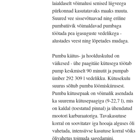
laialdaselt võimalusi senised liigveega
piirkonnad kasutatavaks maaks muuta.
Suured vee sissevõtuavad ning eriline
pumbatiivik võimaldavad pumbaga
töötada pea igasuguste vedelikega -
alustades veest ning lõpetades mudaga.
Pumba käitus- ja hoolduskulud on
väikesed - ühe paagitäie kütusega töötab
pump keskmiselt 90 minutit ja pumpab
ümber 292 309 l vedelikku. Kütusekulu
suurus sõltub pumba löömiskiirusest.
Pumba kütusepaak on võimalik asendada
ka suurema kütusepaagiga (9-22,7 l), mis
on kaldal (toestatud pinnal) ja ühendatud
mootori karburaatoriga. Tavakasutuse
korral on soovitatav iga hooaja alguses õli
vahetada, intensiivse kasutuse korral võiks
õlivahetus toimuda sagedamini.