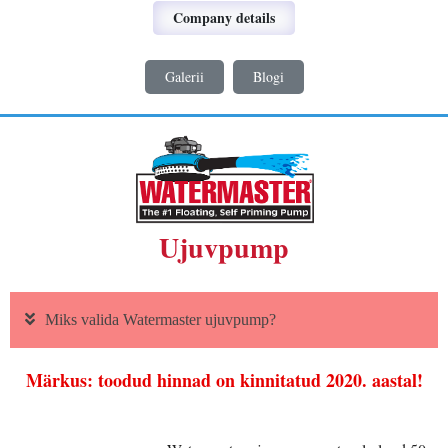
Company details
Galerii
Blogi
Ujuvpump
Miks valida Watermaster ujuvpump?
Märkus: toodud hinnad on kinnitatud 2020. aastal!