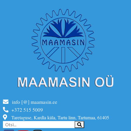
info [@] maamasin.ee
+372 515 5009
Taretaguse, Kardla küla, Tartu linn, Tartumaa, 61405