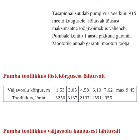
Tasapinnal suudab pump viia vee kuni 915
meetri kaugusele, sõltuvalt tõusust
maksimaalne löögivõimekus väheneb.
Pumbale kehtib 1 aasta pikkune garantii.
Mootorile annab garantii mootori tootja.
Pumba tootlikkus tõstekõrgusest lähtuvalt
Väljavoolu kõrgus, m
1,53
3,05
4,58
6,10
7,62
max 9,45
Tootlikkus, l/min
3250
3137
2137
1591
955
Pumba tootlikkus väljavoolu kaugusest lähtuvalt