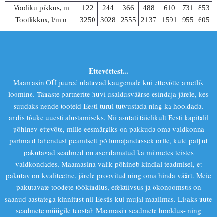
Vooliku pikkus, m
122
244
366
488
610
731
853
Tootlikkus, l/min
3250
3028
2555
2137
1591
955
605
Ettevõttest...
Maamasin OÜ juured ulatuvad kaugemale kui ettevõtte ametlik
loomine. Tänaste partnerite huvi usaldusväärse esindaja järele, kes
suudaks nende tooteid Eesti turul tutvustada ning ka hooldada,
andis tõuke uuesti alustamiseks. Nii asutati täielikult Eesti kapitalil
põhinev ettevõte, mille eesmärgiks on pakkuda oma valdkonna
parimaid lahendusi peamiselt põllumajandussektorile, kuid paljud
pakutavad seadmed on asendamatud ka mitmetes teistes
valdkondades. Maamasina valik põhineb kindlal teadmisel, et
pakutav on kvaliteetne, järele proovitud ning oma hinda väärt. Meie
pakutavate toodete töökindlus, efektiivsus ja ökonoomsus on
saanud aastatega kinnitust nii Eestis kui mujal maailmas. Lisaks uute
seadmete müügile teostab Maamasin seadmete hooldus- ning