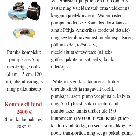
Watermaster ujuvpump on turul olnud 50
aastat ning vaieldamatult oma valdkonna
kergeim ja efektiivseim. Watermaster
pumpa toodetakse Kanadas (kasutatakse
ainult Põhja-Ameerikas toodetud detaile)
ning see leiab rakendust nii ehitusplatsidel,
põllumaadel, tööstustes,
meelelahutusettevõtetes (näiteks
Pumba komplekt:
golfiväljakutel niisutuseks) kui ka
pump koos 5 hj
tuletõrjes.
mootoriga, voolik
(diam. 15 cm, 120
Watermasteri kasutamine on lihtne -
m), ühendusrõngas
ühenda kiirelt ja mugavalt voolik
ning paikamisteip
pumbaga, aseta pump veepinnale, käivita
ning 5,5 hj tööstusliku mootori abil
Komplekti hind:
pumbatakse tunnis ümber üle 190
2400 €
kuupmeetri (190 000 l) vett. Kuna pump
(hind käibemaksuga
kaalub vaid 36 kg, on seda võimalik igale
2880 €)
poole transportida ning seega pakub pump