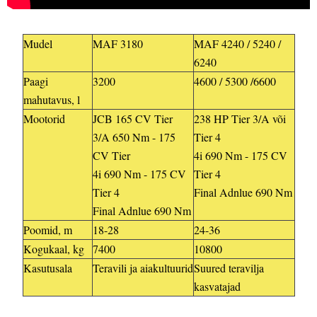
Mudel
MAF 3180
MAF 4240 / 5240 /
6240
Paagi
3200
4600 / 5300 /6600
mahutavus, l
Mootorid
JCB 165 CV Tier
238 HP Tier 3/A või
3/A 650 Nm - 175
Tier 4
CV Tier
4i 690 Nm - 175 CV
4i 690 Nm - 175 CV
Tier 4
Tier 4
Final Adnlue 690 Nm
Final Adnlue 690 Nm
Poomid, m
18-28
24-36
Kogukaal, kg
7400
10800
Kasutusala
Teravili ja aiakultuurid
Suured teravilja
kasvatajad