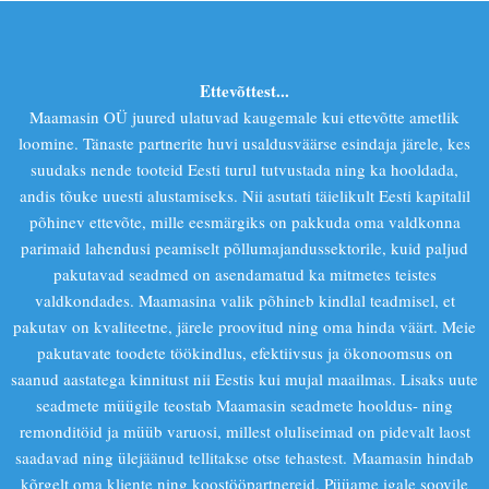
Ettevõttest...
Maamasin OÜ juured ulatuvad kaugemale kui ettevõtte ametlik
loomine. Tänaste partnerite huvi usaldusväärse esindaja järele, kes
suudaks nende tooteid Eesti turul tutvustada ning ka hooldada,
andis tõuke uuesti alustamiseks. Nii asutati täielikult Eesti kapitalil
põhinev ettevõte, mille eesmärgiks on pakkuda oma valdkonna
parimaid lahendusi peamiselt põllumajandussektorile, kuid paljud
pakutavad seadmed on asendamatud ka mitmetes teistes
valdkondades. Maamasina valik põhineb kindlal teadmisel, et
pakutav on kvaliteetne, järele proovitud ning oma hinda väärt. Meie
pakutavate toodete töökindlus, efektiivsus ja ökonoomsus on
saanud aastatega kinnitust nii Eestis kui mujal maailmas. Lisaks uute
seadmete müügile teostab Maamasin seadmete hooldus- ning
remonditöid ja müüb varuosi, millest oluliseimad on pidevalt laost
saadavad ning ülejäänud tellitakse otse tehastest. Maamasin hindab
kõrgelt oma kliente ning koostööpartnereid. Püüame igale soovile