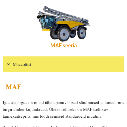
MAF seeria
Mazzottist
MAF
Igas ajajärgus on omad tähelepanuväärsed sündmused ja tooted, mis
turgu ümber kujundavad. Üheks selliseks on MAF iseliikuv
taimekaitseprits, mis loodi seniseid standardeid muutma.