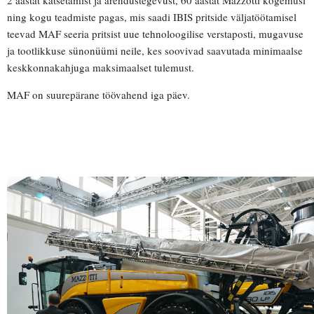
2 aastat katsetamist ja arendustegevust, 60 aastat Mazzotti kogemusi
ning kogu teadmiste pagas, mis saadi IBIS pritside väljatöötamisel
teevad MAF seeria pritsist uue tehnoloogilise verstaposti, mugavuse
ja tootlikkuse sünonüümi neile, kes soovivad saavutada minimaalse
keskkonnakahjuga maksimaalset tulemust.
MAF on suurepärane töövahend iga päev.