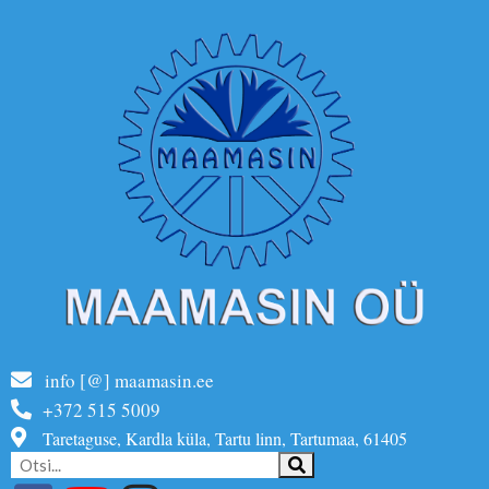
info [@] maamasin.ee
+372 515 5009
Taretaguse, Kardla küla, Tartu linn, Tartumaa, 61405