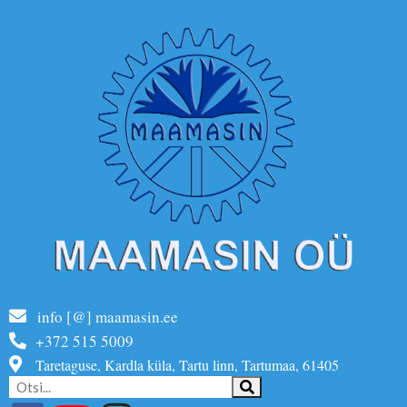
info [@] maamasin.ee
+372 515 5009
Taretaguse, Kardla küla, Tartu linn, Tartumaa, 61405