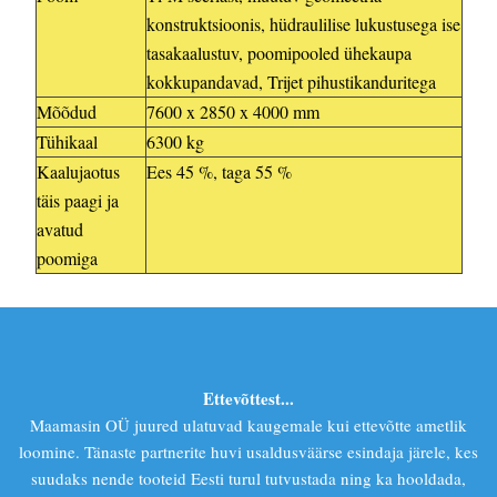
konstruktsioonis, hüdraulilise lukustusega ise
tasakaalustuv, poomipooled ühekaupa
kokkupandavad, Trijet pihustikanduritega
Mõõdud
7600 x 2850 x 4000 mm
Tühikaal
6300 kg
Kaalujaotus
Ees 45 %, taga 55 %
täis paagi ja
avatud
poomiga
Ettevõttest...
Maamasin OÜ juured ulatuvad kaugemale kui ettevõtte ametlik
loomine. Tänaste partnerite huvi usaldusväärse esindaja järele, kes
suudaks nende tooteid Eesti turul tutvustada ning ka hooldada,