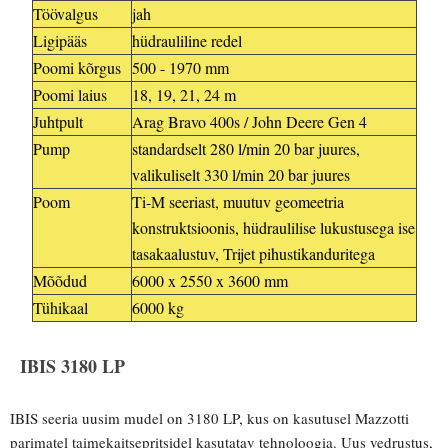
Töövalgus
jah
Ligipääs
hüdrauliline redel
Poomi kõrgus
500 - 1970 mm
Poomi laius
18, 19, 21, 24 m
Juhtpult
Arag Bravo 400s / John Deere Gen 4
Pump
standardselt 280 l/min 20 bar juures,
valikuliselt 330 l/min 20 bar juures
Poom
Ti-M seeriast, muutuv geomeetria
konstruktsioonis, hüdraulilise lukustusega ise
tasakaalustuv, Trijet pihustikanduritega
Mõõdud
6000 x 2550 x 3600 mm
Tühikaal
6000 kg
IBIS 3180 LP
IBIS seeria uusim mudel on 3180 LP, kus on kasutusel Mazzotti
parimatel taimekaitsepritsidel kasutatav tehnoloogia. Uus vedrustus,