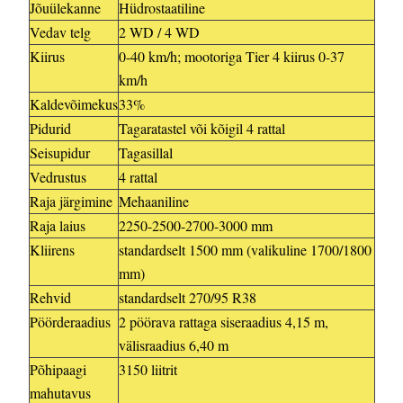
Jõuülekanne
Hüdrostaatiline
Vedav telg
2 WD / 4 WD
Kiirus
0-40 km/h; mootoriga Tier 4 kiirus 0-37
km/h
Kaldevõimekus
33%
Pidurid
Tagaratastel või kõigil 4 rattal
Seisupidur
Tagasillal
Vedrustus
4 rattal
Raja järgimine
Mehaaniline
Raja laius
2250-2500-2700-3000 mm
Kliirens
standardselt 1500 mm (valikuline 1700/1800
mm)
Rehvid
standardselt 270/95 R38
Pöörderaadius
2 pöörava rattaga siseraadius 4,15 m,
välisraadius 6,40 m
Põhipaagi
3150 liitrit
mahutavus