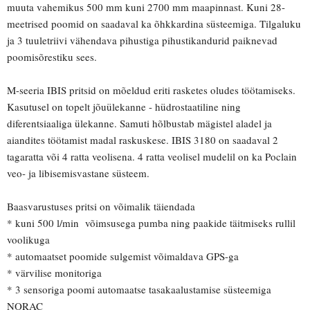
muuta vahemikus 500 mm kuni 2700 mm maapinnast. Kuni 28-
meetrised poomid on saadaval ka õhkkardina süsteemiga. Tilgaluku
ja 3 tuuletriivi vähendava pihustiga pihustikandurid paiknevad
poomisõrestiku sees.
M-seeria IBIS pritsid on mõeldud eriti rasketes oludes töötamiseks.
Kasutusel on topelt jõuülekanne - hüdrostaatiline ning
diferentsiaaliga ülekanne. Samuti hõlbustab mägistel aladel ja
aiandites töötamist madal raskuskese. IBIS 3180 on saadaval 2
tagaratta või 4 ratta veolisena. 4 ratta veolisel mudelil on ka Poclain
veo- ja libisemisvastane süsteem.
Baasvarustuses pritsi on võimalik täiendada
* kuni 500 l/min võimsusega pumba ning paakide täitmiseks rullil
voolikuga
* automaatset poomide sulgemist võimaldava GPS-ga
* värvilise monitoriga
* 3 sensoriga poomi automaatse tasakaalustamise süsteemiga
NORAC