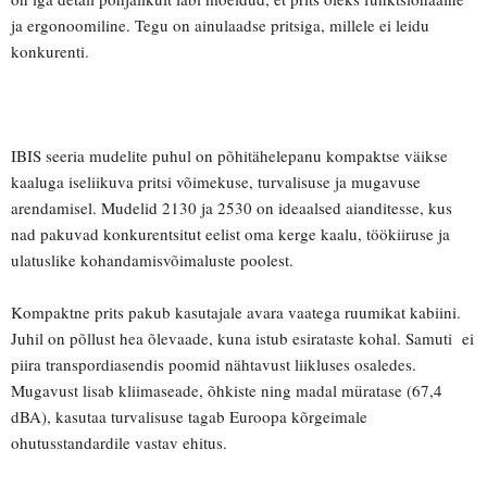
ja ergonoomiline. Tegu on ainulaadse pritsiga, millele ei leidu
konkurenti.
IBIS seeria mudelite puhul on põhitäh
elepanu kompaktse väikse
kaaluga iseliikuva pritsi võimekuse, turvalisuse ja mugavuse
arendamisel. Mudelid 2130 ja 2530 on ideaalsed aianditesse, kus
nad pakuvad konkurentsitut eelist oma kerge kaalu, töökiiruse ja
ulatuslike kohandamisvõimaluste poolest.
Kompaktne prits pakub kasutajale avara vaatega ruumikat kabiini.
Juhil on põllust hea õlevaade, kuna istub esirataste kohal. Samuti ei
piira transpordiasendis poomid nähtavust liikluses osaledes.
Mugavust lisab kliimaseade, õhkiste ning madal müratase (67,4
dBA), kasutaa turvalisuse tagab Euroopa kõrgeimale
ohutusstandardile vastav ehitus.