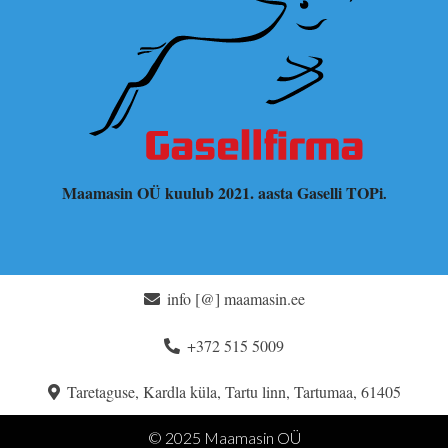
Maamasin OÜ kuulub 2021. aasta Gaselli TOPi
.
info [@] maamasin.ee
+372 515 5009
Taretaguse, Kardla küla, Tartu linn, Tartumaa, 61405
© 2025 Maamasin OÜ