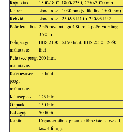
Raja laius
1500-1800, 1800-2250, 2250-3000 mm
Kliirens
standardselt 1030 mm (valikuline 1500 mm)
Rehvid
standardselt 230/95 R40 + 230/95 R32
Pöörderaadius
2 pöörava rattaga 4,80 m, 4 pöörava rattaga
3,90 m
Põhipaagi
IBIS 2130 - 2150 liitrit, IBIS 2530 - 2650
mahutavus
liitrit
Puhtavee paagi
200 liitrit
mahutavus
Kätepesuvee
15 liitrit
paagi
mahutavus
Kütusepaak
125 liitrit
Õlipaak
130 liitrit
Eelsegaja
50 liitrit
Kabiin
Ergonoomiline, pneumaatiline iste, surve all,
tase 4 filtriga