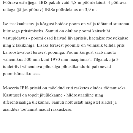
Pöörava esiteljega IBIS pakub vaid 4,8 m pöördelaiust, 4 pöörava
rattaga (jäljes pöörav) IBISe pöördelaius on 3,9 m.
Ise tasakaalustuv ja kõrgust hoidev poom on välja töötatud suurema
kiirusega pritsimiseks. Samuti on oluline poomi kaitsekihi
vastupidavus - poomi osad käivad liivapritsis, kaetakse roostekaitse
ning 2 lakikihiga. Lisaks terasest poomile on võimalik tellida prits
ka roostevabast terasest poomiga. Poomi kõrgust saab muuta
vahemikus 500 mm kuni 1970 mm maapinnast. Tilgaluku ja 3
tuuletriivi vähendava pihustiga pihustikandurid paiknevad
poomisõrestiku sees.
M-seeria IBIS pritsid on mõeldud eriti rasketes oludes töötamiseks.
Kasutusel on topelt jõuülekanne - hüdrostaatiline ning
diferentsiaaliga ülekanne. Samuti hõlbustab mägistel aladel ja
aiandites töötamist madal raskuskese.