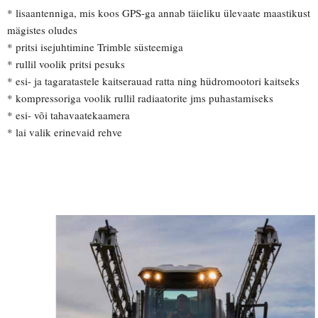
* lisaantenniga, mis koos GPS-ga annab täieliku ülevaate maastikust
mägistes oludes
* pritsi isejuhtimine Trimble süsteemiga
* rullil voolik pritsi pesuks
* esi- ja tagaratastele kaitserauad ratta ning hüdromootori kaitseks
* kompressoriga voolik rullil radiaatorite jms puhastamiseks
* esi- või tahavaatekaamera
* lai valik erinevaid rehve