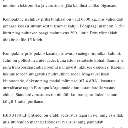
mootor, elektroonika ja varustus ei jäta kahtlust valiku õigsuses.
Kompaktne iseliikuv pritsi tühikaal on vaid 6300 kg, mis vähendab
pinnase kokku surumisest tulenevat kahju. Põhipaagi maht on 3150
liitrit ning puhtavee paagi mahutavus 290 liitrit. Prits võimaldab
töökiirust üle 15 km/h.
Kompaktne prits pakub kasutajale avara vaatega ruumikat kabiini.
Juhil on põllust hea ülevaade, kuna istub esirataste kohal. Samuti ei
piira transpordiasendis poomid nähtavust liikluses osaledes. Kabiini
liikumise teeb mugavaks hüdrauliline redel. Mugavust lisab
kliimaseade, õhkiste ning madal müratase (67,4 dBA), kasutaja
turvalisuse tagab Euroopa kõrgeimale ohutusstandardile vastav
ehitus. Standardvarustuses on nii töö- kui transpordituled, samuti
kõigil 4 rattal porilauad.
IBIS 3180 LP pritsidel on eraldi vedrustus tagaratastel ning esisillal,
mis suurendab maanteel sõites turvalisust ning parendab