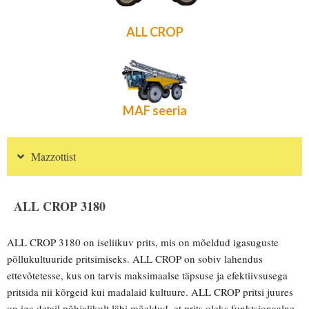
ALL CROP
MAF seeria
Mazzottist
ALL CROP 3180
ALL CROP 3180 on iseliikuv prits, mis on mõeldud igasuguste
põllukultuuride pritsimiseks. ALL CROP on sobiv lahendus
ettevõtetesse, kus on tarvis maksimaalse täpsuse ja efektiivsusega
pritsida nii kõrgeid kui madalaid kultuure. ALL CROP pritsi juures
on iga detail põhjalikult läbi mõeldud, et prits oleks funktsionaalne