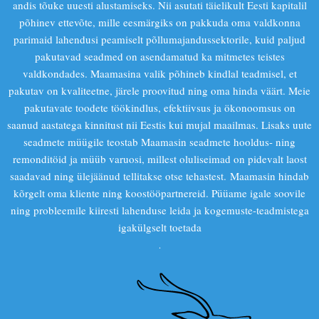
andis tõuke uuesti alustamiseks. Nii asutati täielikult Eesti kapitalil
põhinev ettevõte, mille eesmärgiks on pakkuda oma valdkonna
parimaid lahendusi peamiselt põllumajandussektorile, kuid paljud
pakutavad seadmed on asendamatud ka mitmetes teistes
valdkondades. Maamasina valik põhineb kindlal teadmisel, et
pakutav on kvaliteetne, järele proovitud ning oma hinda väärt. Meie
pakutavate toodete töökindlus, efektiivsus ja ökonoomsus on
saanud aastatega kinnitust nii Eestis kui mujal maailmas. Lisaks uute
seadmete müügile teostab Maamasin seadmete hooldus- ning
remonditöid ja müüb varuosi, millest oluliseimad on pidevalt laost
saadavad ning ülejäänud tellitakse otse tehastest. Maamasin hindab
kõrgelt oma kliente ning koostööpartnereid. Püüame igale soovile
ning probleemile kiiresti lahenduse leida ja kogemuste-teadmistega
igakülgselt toetada
.