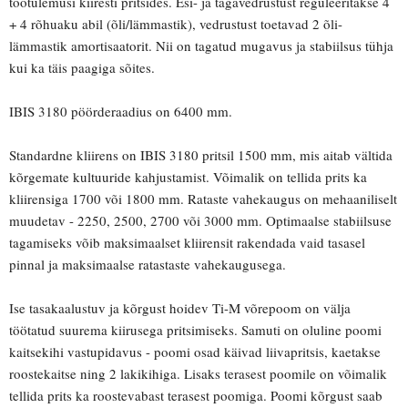
töötulemusi kiiresti pritsides. Esi- ja tagavedrustust reguleeritakse 4
+ 4 rõhuaku abil (õli/lämmastik), vedrustust toetavad 2 õli-
lämmastik amortisaatorit. Nii on tagatud mugavus ja stabiilsus tühja
kui ka täis paagiga sõites.
IBIS 3180 pöörderaadius on 6400 mm.
Standardne kliirens on IBIS 3180 pritsil 1500 mm, mis aitab vältida
kõrgemate kultuuride kahjustamist. Võimalik on tellida prits ka
kliirensiga 1700 või 1800 mm. Rataste vahekaugus on mehaaniliselt
muudetav - 2250, 2500, 2700 või 3000 mm. Optimaalse stabiilsuse
tagamiseks võib maksimaalset kliirensit rakendada vaid tasasel
pinnal ja maksimaalse ratastaste vahekaugusega.
Ise tasakaalustuv ja kõrgust hoidev Ti-M võrepoom on välja
töötatud suurema kiirusega pritsimiseks. Samuti on oluline poomi
kaitsekihi vastupidavus - poomi osad käivad liivapritsis, kaetakse
roostekaitse ning 2 lakikihiga. Lisaks terasest poomile on võimalik
tellida prits ka roostevabast terasest poomiga. Poomi kõrgust saab