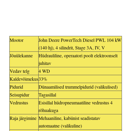
Mootor
John Deere PowerTech Diesel PWL 104 kW
(140 hj), 4 silindrit, Stage 3A, IV, V
Jõuülekanne
Hüdrauliline, operaatori poolt elektroonselt
juhitav
Vedav telg
4 WD
Kaldevõimekus
33%
Pidurid
Dünaamilised trummelpidurid (valikulised)
Seisupidur
Tagasillal
Vedrustus
Esisillal hüdropneumaatiline vedrustus 4
rõhuakuga
Raja järgimine
Mehaaniline, kabiinist seadistatav
automaatne (valikuline)