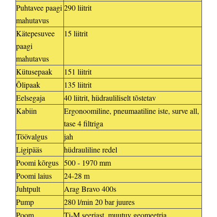
Puhtavee paagi
290 liitrit
mahutavus
Kätepesuvee
15 liitrit
paagi
mahutavus
Kütusepaak
151 liitrit
Õlipaak
135 liitrit
Eelsegaja
40 liitrit, hüdrauliliselt tõstetav
Kabiin
Ergonoomiline, pneumaatiline iste, surve all,
tase 4 filtriga
Töövalgus
jah
Ligipääs
hüdrauliline redel
Poomi kõrgus
500 - 1970 mm
Poomi laius
24-28 m
Juhtpult
Arag Bravo 400s
Pump
280 l/min 20 bar juures
Poom
Ti-M seeriast, muutuv geomeetria